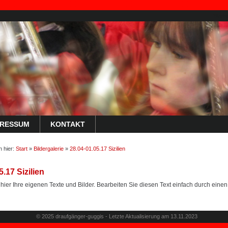
Starts
PRESSUM
KONTAKT
h hier:
Start
»
Bildergalerie
»
28.04-01.05.17 Sizilien
5.17 Sizilien
 hier Ihre eigenen Texte und Bilder. Bearbeiten Sie diesen Text einfach durch einen
© 2025 draufgänger-guggis - Letzte Aktualisierung am 13.11.2023