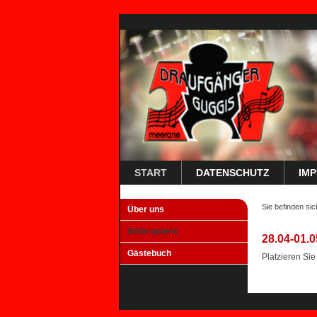
START
DATENSCHUTZ
IM
Sie befinden sic
Über uns
Bildergalerie
28.04-01.0
Gästebuch
Platzieren Sie