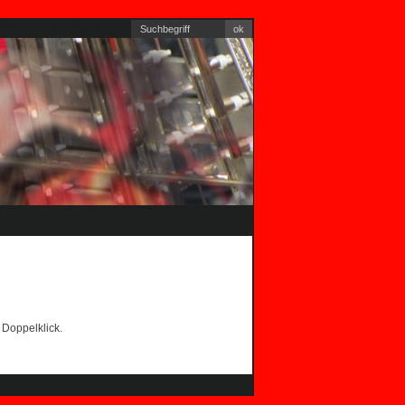
eite
-
Kontakt
-
Impressum
 Doppelklick.