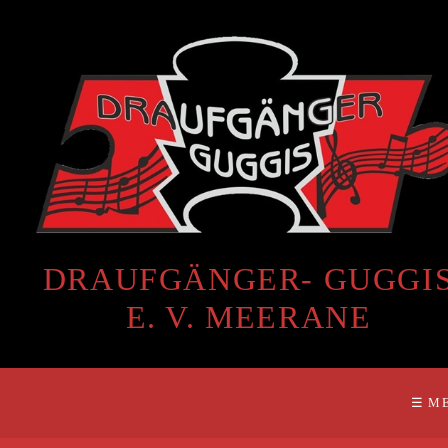
DRAUFGÄNGER- GUGGI
E. V. MEERANE
☰ M