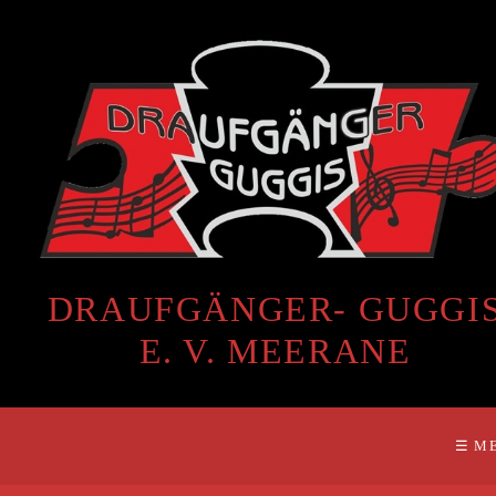
DRAUFGÄNGER- GUGGI
E. V. MEERANE
☰ M