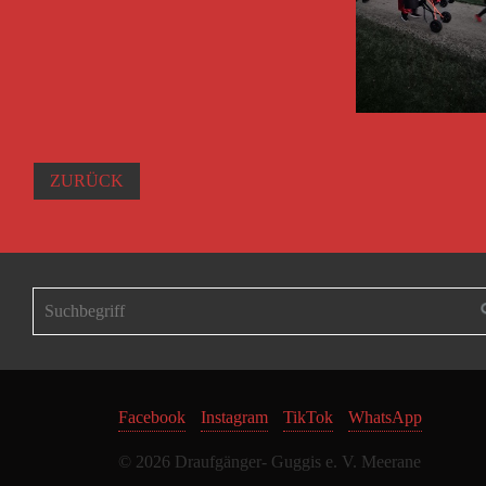
ZURÜCK
Facebook
Instagram
TikTok
WhatsApp
© 2026 Draufgänger- Guggis e. V. Meerane