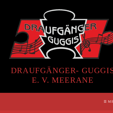
DRAUFGÄNGER- GUGGI
E. V. MEERANE
☰ M