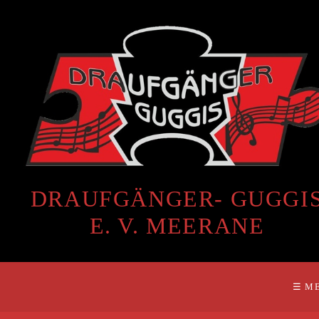
DRAUFGÄNGER- GUGGI
E. V. MEERANE
☰ M