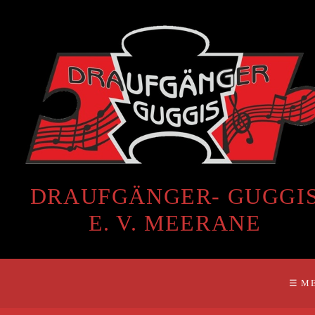
DRAUFGÄNGER- GUGGI
E. V. MEERANE
☰ M