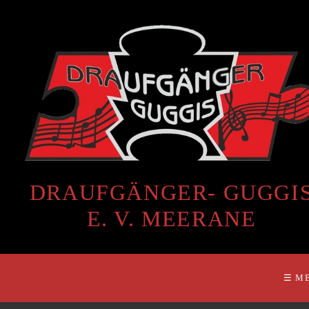
DRAUFGÄNGER- GUGGI
E. V. MEERANE
☰ M